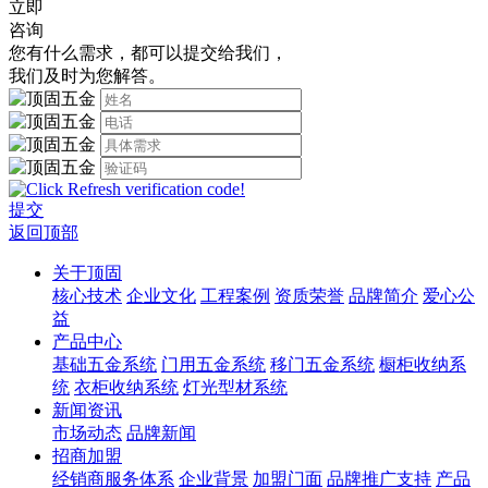
立即
咨询
您有什么需求，都可以提交给我们，
我们及时为您解答。
提交
返回顶部
关于顶固
核心技术
企业文化
工程案例
资质荣誉
品牌简介
爱心公
益
产品中心
基础五金系统
门用五金系统
移门五金系统
橱柜收纳系
统
衣柜收纳系统
灯光型材系统
新闻资讯
市场动态
品牌新闻
招商加盟
经销商服务体系
企业背景
加盟门面
品牌推广支持
产品