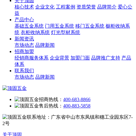
关于顶固
核心技术
企业文化
工程案例
资质荣誉
品牌简介
爱心公
益
产品中心
基础五金系统
门用五金系统
移门五金系统
橱柜收纳系
统
衣柜收纳系统
灯光型材系统
新闻资讯
市场动态
品牌新闻
招商加盟
经销商服务体系
企业背景
加盟门面
品牌推广支持
产品
体系
联系我们
市场动态
品牌新闻
招商热线：
400-683-8866
售后热线：
400-883-5858
联系地址：广东省中山市东凤镇和穗工业园东区7-
2号
关于顶固