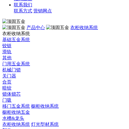
联系我们
联系方式
营销网点
产品中心
衣柜收纳系统
衣柜收纳系统
基础五金系统
铰链
滑轨
其他
门用五金系统
机械门锁
关门器
合页
暗铰
锁体锁芯
门吸
移门五金系统
橱柜收纳系统
橱柜收纳五金
水槽&龙头
衣柜收纳系统
灯光型材系统